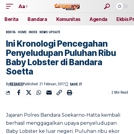
Aa
Berita
Bandara
Komunitas
Agenda
Ekbis P
BERITA
HOME
INDEX
NEWS UPDATE
Ini Kronologi Pencegahan
Penyeludupan Puluhan Ribu
Baby Lobster di Bandara
Soetta
By
REDAKSI
Published: 21 Februari, 2017
2 Min Read
Jajaran Polres Bandara Soekarno-Hatta kembali
berhasil menggagalkan upaya penyeludupan
Baby Lobster ke luar negeri. Puluhan ribu ekor