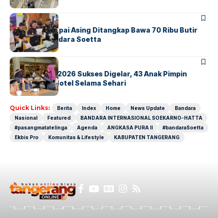
BANDARA
BERITA
Kopilot Maskapai Asing Ditangkap Bawa 70 Ribu Butir
Ekstasi di Bandara Soetta
BERITA
INDEX
GM For A Day 2026 Sukses Digelar, 43 Anak Pimpin
Operasional Hotel Selama Sehari
Quick Links:
Berita
Index
Home
News Update
Bandara
Nasional
Featured
BANDARA INTERNASIONAL SOEKARNO-HATTA
#pasangmatatelinga
Agenda
ANGKASA PURA II
#bandaraSoetta
Ekbis Pro
Komunitas & Lifestyle
KABUPATEN TANGERANG