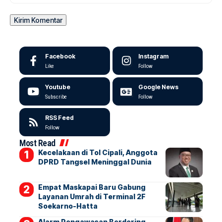
Facebook
Instagram
Like
Follow
Youtube
Google News
Subscribe
Follow
RSS Feed
Follow
Most Read
Kecelakaan di Tol Cipali, Anggota
DPRD Tangsel Meninggal Dunia
Empat Maskapai Baru Gabung
Layanan Umrah di Terminal 2F
Soekarno-Hatta
Alarm Pengawasan Berdering,