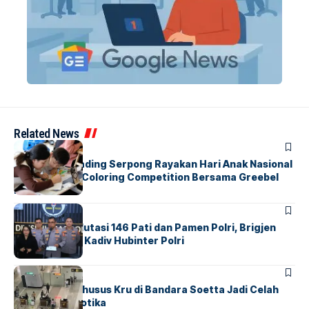
Related News
BERITA
INDEX
Atria Hotel Gading Serpong Rayakan Hari Anak Nasional
Lewat Family Coloring Competition Bersama Greebel
Indonesia
BERITA
Mabes Polri Mutasi 146 Pati dan Pamen Polri, Brigjen
Untung Jabat Kadiv Hubinter Polri
BANDARA
BERITA
Ketika Jalur Khusus Kru di Bandara Soetta Jadi Celah
Sindikat Narkotika