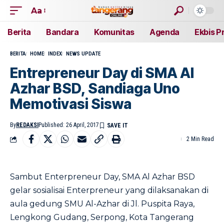
Aa
Berita
Bandara
Komunitas
Agenda
Ekbis P
BERITA
HOME
INDEX
NEWS UPDATE
Entrepreneur Day di SMA Al
Azhar BSD, Sandiaga Uno
Memotivasi Siswa
By
REDAKSI
Published: 26 April, 2017
2 Min Read
Sambut Enterpreneur Day, SMA Al Azhar BSD
gelar sosialisai Enterpreneur yang dilaksanakan di
aula gedung SMU Al-Azhar di Jl. Puspita Raya,
Lengkong Gudang, Serpong, Kota Tangerang