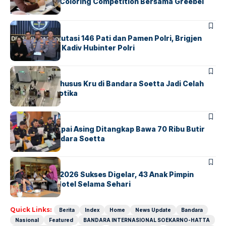
Lewat Family Coloring Competition Bersama Greebel
Indonesia
BERITA
Mabes Polri Mutasi 146 Pati dan Pamen Polri, Brigjen
Untung Jabat Kadiv Hubinter Polri
BANDARA
BERITA
Ketika Jalur Khusus Kru di Bandara Soetta Jadi Celah
Sindikat Narkotika
BANDARA
BERITA
Kopilot Maskapai Asing Ditangkap Bawa 70 Ribu Butir
Ekstasi di Bandara Soetta
BERITA
INDEX
GM For A Day 2026 Sukses Digelar, 43 Anak Pimpin
Operasional Hotel Selama Sehari
Quick Links:
Berita
Index
Home
News Update
Bandara
Nasional
Featured
BANDARA INTERNASIONAL SOEKARNO-HATTA