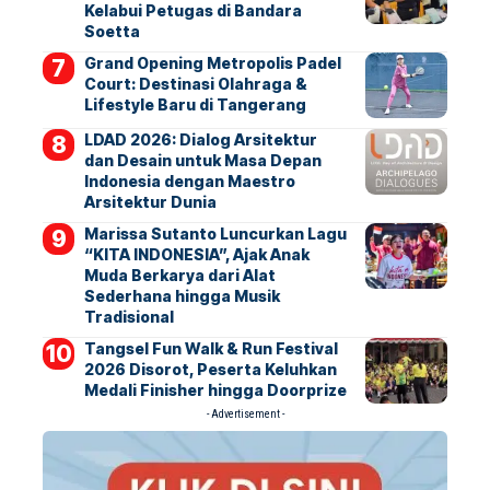
Kelabui Petugas di Bandara
Soetta
Grand Opening Metropolis Padel
Court: Destinasi Olahraga &
Lifestyle Baru di Tangerang
LDAD 2026: Dialog Arsitektur
dan Desain untuk Masa Depan
Indonesia dengan Maestro
Arsitektur Dunia
Marissa Sutanto Luncurkan Lagu
“KITA INDONESIA”, Ajak Anak
Muda Berkarya dari Alat
Sederhana hingga Musik
Tradisional
Tangsel Fun Walk & Run Festival
2026 Disorot, Peserta Keluhkan
Medali Finisher hingga Doorprize
- Advertisement -