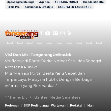
#pasangmatatelinga
Agenda
ANGKASA PURA II
#bandaraSoetta
Ekbis Pro
Komunitas & Lifestyle
KABUPATEN TANGERANG
Visi Dan Misi TangerangOnline.id:
Visi "Menjadi Portal Berita Nomor Satu dan Sebagai
Referensi Publik"
Misi "Menjadi Portal Berita Yang Cepat dan
Terpercaya. Melayani Publik Dengan Berbagai
informasi yang Bermanfaat"
Penerbit: PT Banten Media Sejahtera
Pedoman
SOP Perlindungan Wartawan
Redaksi
Iklan