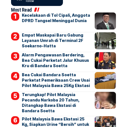
Follow
Most Read
Kecelakaan di Tol Cipali, Anggota
DPRD Tangsel Meninggal Dunia
Empat Maskapai Baru Gabung
Layanan Umrah di Terminal 2F
Soekarno-Hatta
Alarm Pengawasan Berdering,
Bea Cukai Perketat Jalur Khusus
Kru di Bandara Soetta
Bea Cukai Bandara Soetta
Perketat Pemeriksaan Crew Usai
Pilot Malaysia Bawa 25Kg Ekstasi
Terungkap! Pilot Malaysia
Pecandu Narkoba 20 Tahun,
Ditangkap Bawa Ekstasi di
Bandara Soetta
Pilot Malaysia Bawa Ekstasi 25
Kg, Siapkan Urine “Bersih” untuk