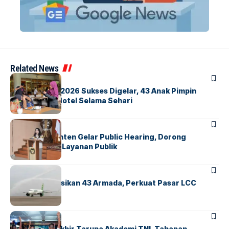
Related News
BERITA
INDEX
GM For A Day 2026 Sukses Digelar, 43 Anak Pimpin
Operasional Hotel Selama Sehari
BANDARA
BERITA
Karantina Banten Gelar Public Hearing, Dorong
Transparansi Layanan Publik
BANDARA
BERITA
Citilink Operasikan 43 Armada, Perkuat Pasar LCC
Nasional
BERITA
Sidang Pantukhir Taruna Akademi TNI, Tahapan