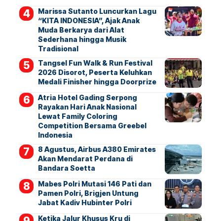
Marissa Sutanto Luncurkan Lagu
“KITA INDONESIA”, Ajak Anak
Muda Berkarya dari Alat
Sederhana hingga Musik
Tradisional
Tangsel Fun Walk & Run Festival
2026 Disorot, Peserta Keluhkan
Medali Finisher hingga Doorprize
Atria Hotel Gading Serpong
Rayakan Hari Anak Nasional
Lewat Family Coloring
Competition Bersama Greebel
Indonesia
8 Agustus, Airbus A380 Emirates
Akan Mendarat Perdana di
Bandara Soetta
Mabes Polri Mutasi 146 Pati dan
Pamen Polri, Brigjen Untung
Jabat Kadiv Hubinter Polri
Ketika Jalur Khusus Kru di