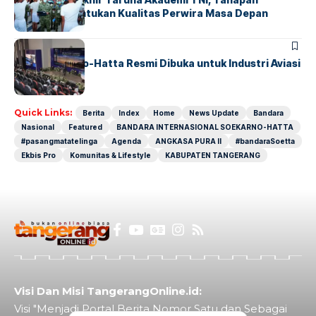
Strategis Tentukan Kualitas Perwira Masa Depan
BANDARA
BERITA
IALC Soekarno-Hatta Resmi Dibuka untuk Industri Aviasi
Dunia
Quick Links:
Berita
Index
Home
News Update
Bandara
Nasional
Featured
BANDARA INTERNASIONAL SOEKARNO-HATTA
#pasangmatatelinga
Agenda
ANGKASA PURA II
#bandaraSoetta
Ekbis Pro
Komunitas & Lifestyle
KABUPATEN TANGERANG
Visi Dan Misi TangerangOnline.id:
Visi "Menjadi Portal Berita Nomor Satu dan Sebagai