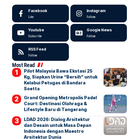
Facebook
Instagram
Like
Follow
Youtube
Google News
Subscribe
Follow
RSS Feed
Follow
Most Read
Pilot Malaysia Bawa Ekstasi 25
Kg, Siapkan Urine “Bersih” untuk
Kelabui Petugas di Bandara
Soetta
Grand Opening Metropolis Padel
Court: Destinasi Olahraga &
Lifestyle Baru di Tangerang
LDAD 2026: Dialog Arsitektur
dan Desain untuk Masa Depan
Indonesia dengan Maestro
Arsitektur Dunia