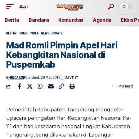
Aa
Berita
Bandara
Komunitas
Agenda
Ekbis P
BERITA
HOME
INDEX
NEWS UPDATE
Mad Romli Pimpin Apel Hari
Kebangkitan Nasional di
Puspemkab
By
REDAKSI
Published: 20 Mei, 2019
1 Min Read
Pemerintah Kabupaten Tangerang menggelar
upacara peringatan Hari Kebangkitan Nasional Ke-
111 dan hari kesadaran nasional tingkat Kabupaten
Tangerang, yang dilaksanakan di Lapangan