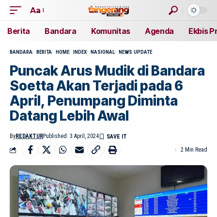
Aa
Berita
Bandara
Komunitas
Agenda
Ekbis P
BANDARA
BERITA
HOME
INDEX
NASIONAL
NEWS UPDATE
Puncak Arus Mudik di Bandara
Soetta Akan Terjadi pada 6
April, Penumpang Diminta
Datang Lebih Awal
By
REDAKTUR
Published: 3 April, 2024
2 Min Read