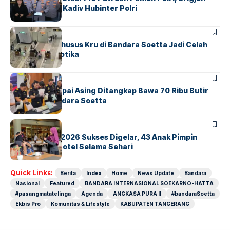
Untung Jabat Kadiv Hubinter Polri
BANDARA
BERITA
Ketika Jalur Khusus Kru di Bandara Soetta Jadi Celah
Sindikat Narkotika
BANDARA
BERITA
Kopilot Maskapai Asing Ditangkap Bawa 70 Ribu Butir
Ekstasi di Bandara Soetta
BERITA
INDEX
GM For A Day 2026 Sukses Digelar, 43 Anak Pimpin
Operasional Hotel Selama Sehari
Quick Links:
Berita
Index
Home
News Update
Bandara
Nasional
Featured
BANDARA INTERNASIONAL SOEKARNO-HATTA
#pasangmatatelinga
Agenda
ANGKASA PURA II
#bandaraSoetta
Ekbis Pro
Komunitas & Lifestyle
KABUPATEN TANGERANG