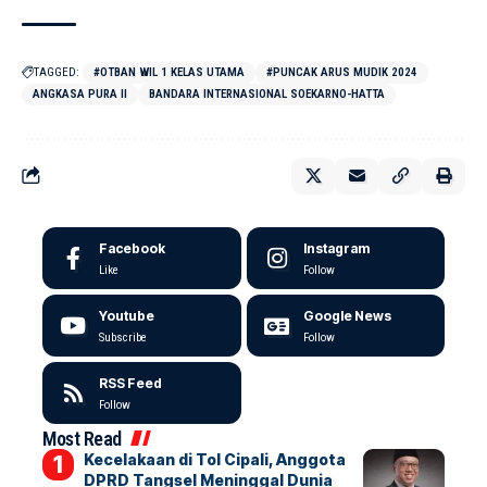
TAGGED:
#OTBAN WIL 1 KELAS UTAMA
#PUNCAK ARUS MUDIK 2024
ANGKASA PURA II
BANDARA INTERNASIONAL SOEKARNO-HATTA
Facebook
Instagram
Like
Follow
Youtube
Google News
Subscribe
Follow
RSS Feed
Follow
Most Read
Kecelakaan di Tol Cipali, Anggota
DPRD Tangsel Meninggal Dunia