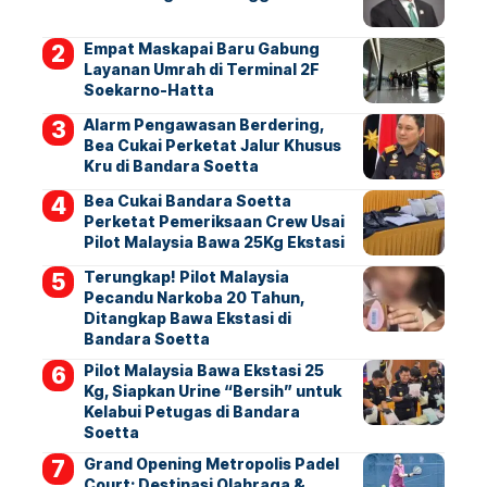
Empat Maskapai Baru Gabung
Layanan Umrah di Terminal 2F
Soekarno-Hatta
Alarm Pengawasan Berdering,
Bea Cukai Perketat Jalur Khusus
Kru di Bandara Soetta
Bea Cukai Bandara Soetta
Perketat Pemeriksaan Crew Usai
Pilot Malaysia Bawa 25Kg Ekstasi
Terungkap! Pilot Malaysia
Pecandu Narkoba 20 Tahun,
Ditangkap Bawa Ekstasi di
Bandara Soetta
Pilot Malaysia Bawa Ekstasi 25
Kg, Siapkan Urine “Bersih” untuk
Kelabui Petugas di Bandara
Soetta
Grand Opening Metropolis Padel
Court: Destinasi Olahraga &