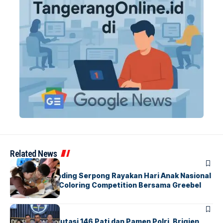
Related News
BERITA
INDEX
Atria Hotel Gading Serpong Rayakan Hari Anak Nasional
Lewat Family Coloring Competition Bersama Greebel
Indonesia
BERITA
Mabes Polri Mutasi 146 Pati dan Pamen Polri, Brigjen