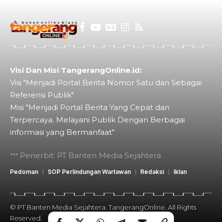
Visi Dan Misi TangerangOnline.id:
Visi "Menjadi Portal Berita Nomor Satu dan Sebagai
Referensi Publik"
Misi "Menjadi Portal Berita Yang Cepat dan
Terpercaya. Melayani Publik Dengan Berbagai
informasi yang Bermanfaat"
Penerbit: PT Banten Media Sejahtera
Pedoman
SOP Perlindungan Wartawan
Redaksi
Iklan
© PT Banten Media Sejahtera. TangerangOnline. All Rights
Reserved.