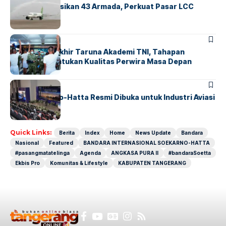
Citilink Operasikan 43 Armada, Perkuat Pasar LCC
Nasional
BERITA
Sidang Pantukhir Taruna Akademi TNI, Tahapan
Strategis Tentukan Kualitas Perwira Masa Depan
BANDARA
BERITA
IALC Soekarno-Hatta Resmi Dibuka untuk Industri Aviasi
Dunia
Quick Links:
Berita
Index
Home
News Update
Bandara
Nasional
Featured
BANDARA INTERNASIONAL SOEKARNO-HATTA
#pasangmatatelinga
Agenda
ANGKASA PURA II
#bandaraSoetta
Ekbis Pro
Komunitas & Lifestyle
KABUPATEN TANGERANG