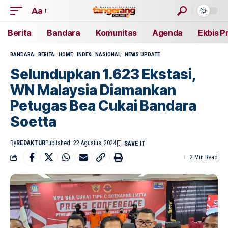
Aa
Berita
Bandara
Komunitas
Agenda
Ekbis P
BANDARA
BERITA
HOME
INDEX
NASIONAL
NEWS UPDATE
Selundupkan 1.623 Ekstasi,
WN Malaysia Diamankan
Petugas Bea Cukai Bandara
Soetta
By
REDAKTUR
Published: 22 Agustus, 2024
2 Min Read