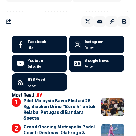
Facebook
Instagram
Like
Follow
Youtube
Google News
Subscribe
Follow
RSS Feed
Follow
Most Read
Pilot Malaysia Bawa Ekstasi 25
Kg, Siapkan Urine “Bersih” untuk
Kelabui Petugas di Bandara
Soetta
Grand Opening Metropolis Padel
Court: Destinasi Olahraga &