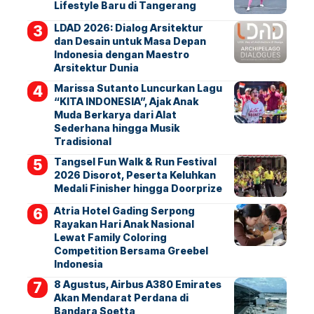
Lifestyle Baru di Tangerang
LDAD 2026: Dialog Arsitektur
dan Desain untuk Masa Depan
Indonesia dengan Maestro
Arsitektur Dunia
Marissa Sutanto Luncurkan Lagu
“KITA INDONESIA”, Ajak Anak
Muda Berkarya dari Alat
Sederhana hingga Musik
Tradisional
Tangsel Fun Walk & Run Festival
2026 Disorot, Peserta Keluhkan
Medali Finisher hingga Doorprize
Atria Hotel Gading Serpong
Rayakan Hari Anak Nasional
Lewat Family Coloring
Competition Bersama Greebel
Indonesia
8 Agustus, Airbus A380 Emirates
Akan Mendarat Perdana di
Bandara Soetta