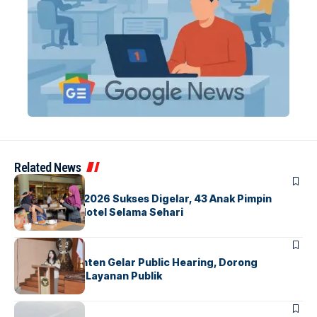
Related News
BERITA
INDEX
GM For A Day 2026 Sukses Digelar, 43 Anak Pimpin
Operasional Hotel Selama Sehari
BANDARA
BERITA
Karantina Banten Gelar Public Hearing, Dorong
Transparansi Layanan Publik
BANDARA
BERITA