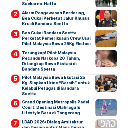
Soekarno-Hatta
Alarm Pengawasan Berdering,
Bea Cukai Perketat Jalur Khusus
Kru di Bandara Soetta
Bea Cukai Bandara Soetta
Perketat Pemeriksaan Crew Usai
Pilot Malaysia Bawa 25Kg Ekstasi
Terungkap! Pilot Malaysia
Pecandu Narkoba 20 Tahun,
Ditangkap Bawa Ekstasi di
Bandara Soetta
Pilot Malaysia Bawa Ekstasi 25
Kg, Siapkan Urine “Bersih” untuk
Kelabui Petugas di Bandara
Soetta
Grand Opening Metropolis Padel
Court: Destinasi Olahraga &
Lifestyle Baru di Tangerang
LDAD 2026: Dialog Arsitektur
dan Desain untuk Masa Depan