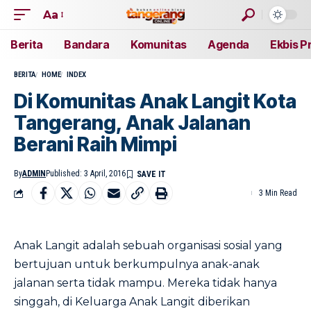
Aa
Berita
Bandara
Komunitas
Agenda
Ekbis P
BERITA
HOME
INDEX
Di Komunitas Anak Langit Kota
Tangerang, Anak Jalanan
Berani Raih Mimpi
By
ADMIN
Published: 3 April, 2016
3 Min Read
Anak Langit adalah sebuah organisasi sosial yang
bertujuan untuk berkumpulnya anak-anak
jalanan serta tidak mampu. Mereka tidak hanya
singgah, di Keluarga Anak Langit diberikan