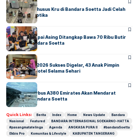
BANDARA
BERITA
Ketika Jalur Khusus Kru di Bandara Soetta Jadi Celah
Sindikat Narkotika
BANDARA
BERITA
Kopilot Maskapai Asing Ditangkap Bawa 70 Ribu Butir
Ekstasi di Bandara Soetta
BERITA
INDEX
GM For A Day 2026 Sukses Digelar, 43 Anak Pimpin
Operasional Hotel Selama Sehari
BANDARA
BERITA
8 Agustus, Airbus A380 Emirates Akan Mendarat
Perdana di Bandara Soetta
Quick Links:
Berita
Index
Home
News Update
Bandara
Nasional
Featured
BANDARA INTERNASIONAL SOEKARNO-HATTA
#pasangmatatelinga
Agenda
ANGKASA PURA II
#bandaraSoetta
Ekbis Pro
Komunitas & Lifestyle
KABUPATEN TANGERANG