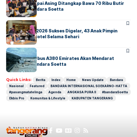
Kopilot Maskapai Asing Ditangkap Bawa 70 Ribu Butir
Ekstasi di Bandara Soetta
BERITA
INDEX
GM For A Day 2026 Sukses Digelar, 43 Anak Pimpin
Operasional Hotel Selama Sehari
BANDARA
BERITA
8 Agustus, Airbus A380 Emirates Akan Mendarat
Perdana di Bandara Soetta
Quick Links:
Berita
Index
Home
News Update
Bandara
Nasional
Featured
BANDARA INTERNASIONAL SOEKARNO-HATTA
#pasangmatatelinga
Agenda
ANGKASA PURA II
#bandaraSoetta
Ekbis Pro
Komunitas & Lifestyle
KABUPATEN TANGERANG