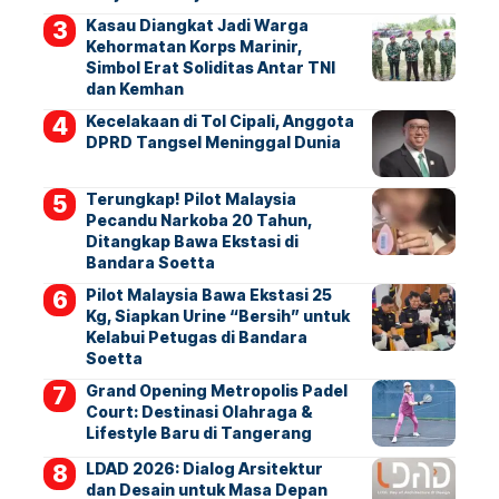
Kasau Diangkat Jadi Warga
Kehormatan Korps Marinir,
Simbol Erat Soliditas Antar TNI
dan Kemhan
Kecelakaan di Tol Cipali, Anggota
DPRD Tangsel Meninggal Dunia
Terungkap! Pilot Malaysia
Pecandu Narkoba 20 Tahun,
Ditangkap Bawa Ekstasi di
Bandara Soetta
Pilot Malaysia Bawa Ekstasi 25
Kg, Siapkan Urine “Bersih” untuk
Kelabui Petugas di Bandara
Soetta
Grand Opening Metropolis Padel
Court: Destinasi Olahraga &
Lifestyle Baru di Tangerang
LDAD 2026: Dialog Arsitektur
dan Desain untuk Masa Depan