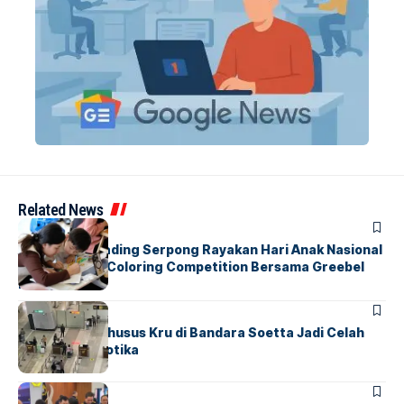
Related News
BERITA
INDEX
Atria Hotel Gading Serpong Rayakan Hari Anak Nasional
Lewat Family Coloring Competition Bersama Greebel
Indonesia
BANDARA
BERITA
Ketika Jalur Khusus Kru di Bandara Soetta Jadi Celah
Sindikat Narkotika
BANDARA
BERITA