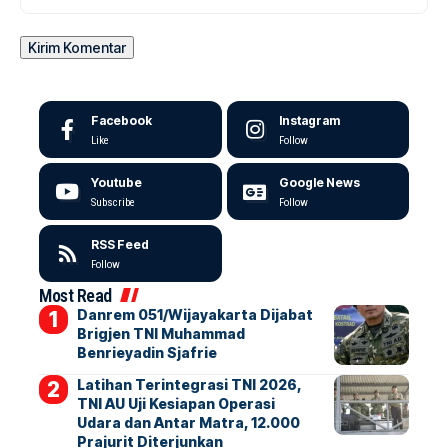
Facebook
Instagram
Like
Follow
Youtube
Google News
Subscribe
Follow
RSS Feed
Follow
Most Read
Danrem 051/Wijayakarta Dijabat
Brigjen TNI Muhammad
Benrieyadin Sjafrie
Latihan Terintegrasi TNI 2026,
TNI AU Uji Kesiapan Operasi
Udara dan Antar Matra, 12.000
Prajurit Diterjunkan