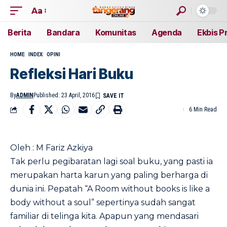
Aa
Berita
Bandara
Komunitas
Agenda
Ekbis P
HOME
INDEX
OPINI
Refleksi Hari Buku
By
ADMIN
Published: 23 April, 2016
6 Min Read
Oleh : M Fariz Azkiya
Tak perlu pegibaratan lagi soal buku, yang pasti ia
merupakan harta karun yang paling berharga di
dunia ini. Pepatah “A Room without books is like a
body without a soul” sepertinya sudah sangat
familiar di telinga kita. Apapun yang mendasari