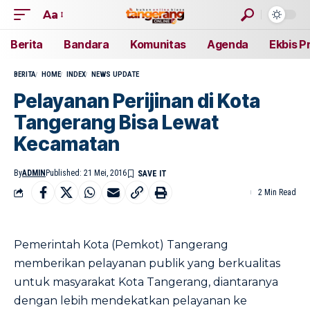
Aa
Berita
Bandara
Komunitas
Agenda
Ekbis P
BERITA
HOME
INDEX
NEWS UPDATE
Pelayanan Perijinan di Kota
Tangerang Bisa Lewat
Kecamatan
By
ADMIN
Published: 21 Mei, 2016
2 Min Read
Pemerintah Kota (Pemkot) Tangerang
memberikan pelayanan publik yang berkualitas
untuk masyarakat Kota Tangerang, diantaranya
dengan lebih mendekatkan pelayanan ke