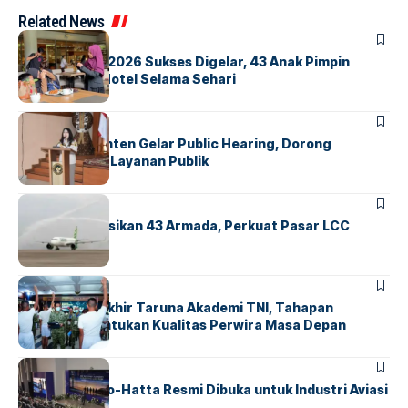
Related News
BERITA
INDEX
GM For A Day 2026 Sukses Digelar, 43 Anak Pimpin
Operasional Hotel Selama Sehari
BANDARA
BERITA
Karantina Banten Gelar Public Hearing, Dorong
Transparansi Layanan Publik
BANDARA
BERITA
Citilink Operasikan 43 Armada, Perkuat Pasar LCC
Nasional
BERITA
Sidang Pantukhir Taruna Akademi TNI, Tahapan
Strategis Tentukan Kualitas Perwira Masa Depan
BANDARA
BERITA
IALC Soekarno-Hatta Resmi Dibuka untuk Industri Aviasi
Dunia