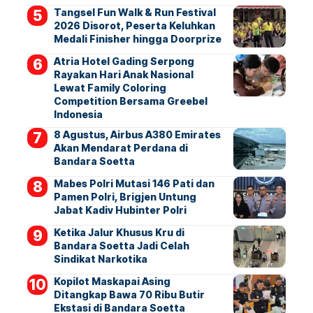
Tangsel Fun Walk & Run Festival
2026 Disorot, Peserta Keluhkan
Medali Finisher hingga Doorprize
Atria Hotel Gading Serpong
Rayakan Hari Anak Nasional
Lewat Family Coloring
Competition Bersama Greebel
Indonesia
8 Agustus, Airbus A380 Emirates
Akan Mendarat Perdana di
Bandara Soetta
Mabes Polri Mutasi 146 Pati dan
Pamen Polri, Brigjen Untung
Jabat Kadiv Hubinter Polri
Ketika Jalur Khusus Kru di
Bandara Soetta Jadi Celah
Sindikat Narkotika
Kopilot Maskapai Asing
Ditangkap Bawa 70 Ribu Butir
Ekstasi di Bandara Soetta