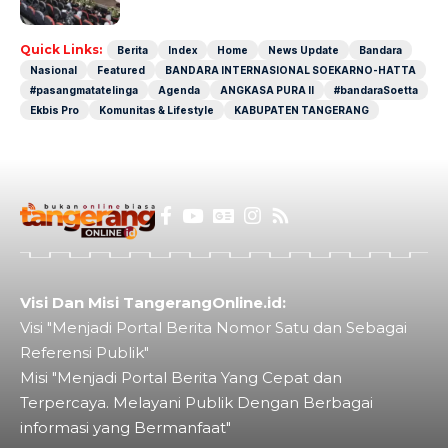
Quick Links:
Berita
Index
Home
News Update
Bandara
Nasional
Featured
BANDARA INTERNASIONAL SOEKARNO-HATTA
#pasangmatatelinga
Agenda
ANGKASA PURA II
#bandaraSoetta
Ekbis Pro
Komunitas & Lifestyle
KABUPATEN TANGERANG
Visi Dan Misi TangerangOnline.id:
Visi "Menjadi Portal Berita Nomor Satu dan Sebagai
Referensi Publik"
Misi "Menjadi Portal Berita Yang Cepat dan
Terpercaya. Melayani Publik Dengan Berbagai
informasi yang Bermanfaat"