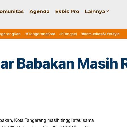
omunitas
Agenda
Ekbis Pro
Lainnya
ngerangKab
#TangerangKota
#Tangsel
#Komunitas&LifeStyle
sar Babakan Masih R
bakan, Kota Tangerang masih tinggi atau sama