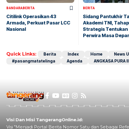
BANDARA
BERITA
BERITA
Citilink Operasikan 43
Sidang Pantukhir T
Armada, Perkuat Pasar LCC
Akademi TNI, Taha
Nasional
Strategis Tentukan 
Perwira Masa Depa
Quick Links:
Berita
Index
Home
News U
#pasangmatatelinga
Agenda
ANGKASA PURA II
Visi Dan Misi TangerangOnline.id:
Visi "Menjadi Portal Berita Nomor Satu dan Sebagai Refe