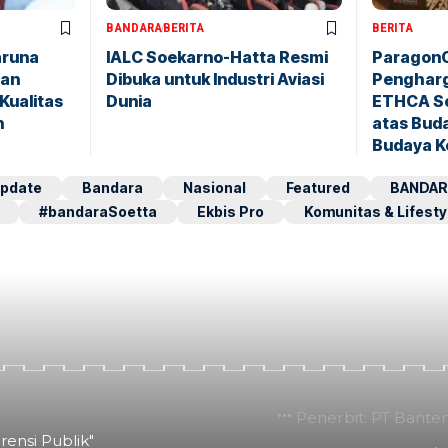
BANDARA
BERITA
BERITA
aruna
IALC Soekarno-Hatta Resmi
ParagonC
pan
Dibuka untuk Industri Aviasi
Pengharg
Kualitas
Dunia
ETHCA So
n
atas Buda
Budaya K
pdate
Bandara
Nasional
Featured
BANDAR
#bandaraSoetta
Ekbis Pro
Komunitas & Lifesty
Penerbit: PT Bante
rensi Publik"