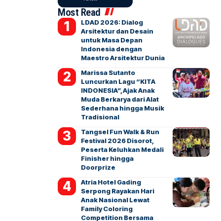
Most Read
LDAD 2026: Dialog
Arsitektur dan Desain
untuk Masa Depan
Indonesia dengan
Maestro Arsitektur Dunia
Marissa Sutanto
Luncurkan Lagu “KITA
INDONESIA”, Ajak Anak
Muda Berkarya dari Alat
Sederhana hingga Musik
Tradisional
Tangsel Fun Walk & Run
Festival 2026 Disorot,
Peserta Keluhkan Medali
Finisher hingga
Doorprize
Atria Hotel Gading
Serpong Rayakan Hari
Anak Nasional Lewat
Family Coloring
Competition Bersama