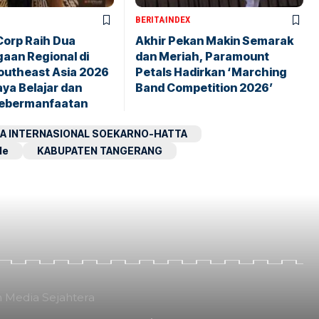
BERITA
INDEX
orp Raih Dua
Akhir Pekan Makin Semarak
aan Regional di
dan Meriah, Paramount
utheast Asia 2026
Petals Hadirkan ‘Marching
ya Belajar dan
Band Competition 2026’
ebermanfaatan
A INTERNASIONAL SOEKARNO-HATTA
le
KABUPATEN TANGERANG
n Media Sejahtera