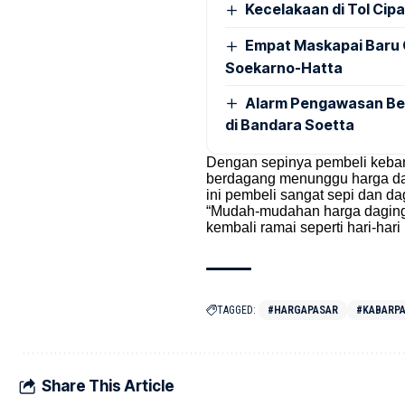
Kecelakaan di Tol Cip
Empat Maskapai Baru 
Soekarno-Hatta
Alarm Pengawasan Ber
di Bandara Soetta
Dengan sepinya pembeli keban
berdagang menunggu harga dagi
ini pembeli sangat sepi dan da
“Mudah-mudahan harga daging 
kembali ramai seperti hari-hari
TAGGED:
#HARGAPASAR
#KABARP
Share This Article