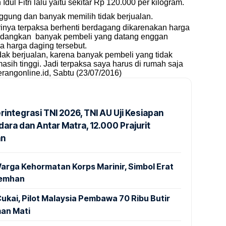
ul Fitri lalu yaitu sekitar Rp 120.000 per kilogram.
gung dan banyak memilih tidak berjualan.
irinya terpaksa berhenti berdagang dikarenakan harga
Sedangkan banyak pembeli yang datang enggan
a harga daging tersebut.
dak berjualan, karena banyak pembeli yang tidak
sih tinggi. Jadi terpaksa saya harus di rumah saja
rangonline.id
, Sabtu (23/07/2016)
rintegrasi TNI 2026, TNI AU Uji Kesiapan
ara dan Antar Matra, 12.000 Prajurit
an
arga Kehormatan Korps Marinir, Simbol Erat
Kemhan
ukai, Pilot Malaysia Pembawa 70 Ribu Butir
an Mati