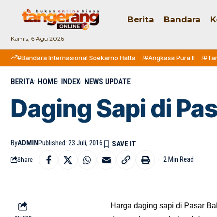
Berita
Bandara
K
Kamis, 6 Agu 2026
#Bandara Internasional Soekarno Hatta
#Angkasa Pura II
#Ta
BERITA
HOME
INDEX
NEWS UPDATE
Daging Sapi di Pa
By
ADMIN
Published: 23 Juli, 2016
2 Min Read
Share
Harga daging sapi di Pasar Ba