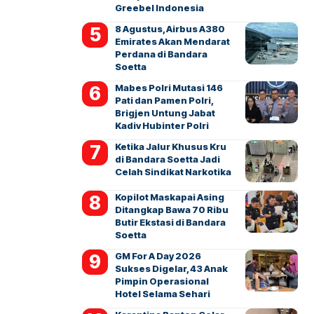
Greebel Indonesia
8 Agustus, Airbus A380
Emirates Akan Mendarat
Perdana di Bandara
Soetta
Mabes Polri Mutasi 146
Pati dan Pamen Polri,
Brigjen Untung Jabat
Kadiv Hubinter Polri
Ketika Jalur Khusus Kru
di Bandara Soetta Jadi
Celah Sindikat Narkotika
Kopilot Maskapai Asing
Ditangkap Bawa 70 Ribu
Butir Ekstasi di Bandara
Soetta
GM For A Day 2026
Sukses Digelar, 43 Anak
Pimpin Operasional
Hotel Selama Sehari