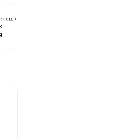
RTICLE
k
g