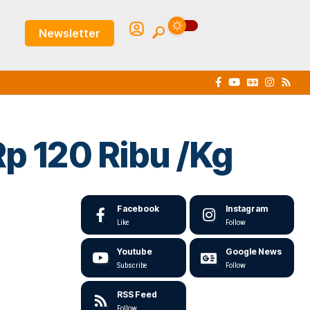
Newsletter
p 120 Ribu /Kg
Facebook
Instagram
Like
Follow
Youtube
Google News
Subscribe
Follow
RSS Feed
Follow