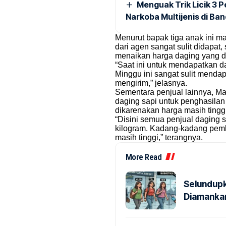
Menguak Trik Licik 3
Narkoba Multijenis di Ba
Menurut bapak tiga anak ini ma
dari agen sangat sulit didapat
menaikan harga daging yang d
“Saat ini untuk mendapatkan da
Minggu ini sangat sulit menda
mengirim,” jelasnya.
Sementara penjual lainnya, M
daging sapi untuk penghasilan
dikarenakan harga masih tinggi,
“Disini semua penjual daging 
kilogram. Kadang-kadang pemb
masih tinggi,” terangnya.
More Read
Selundupk
Diamankan