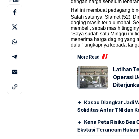
SHARE
dengan harga sebelum lebaran Id
Hal ini membuat pedagang bing
Salah satunya, Slamet (52). D
daging masih terlalu mahal. 
membeli, sebab masih tingginy
“Saya sudah satu Minggu ini ti
menerima harga daging yang ma
dulu,” ungkapnya kepada
tange
More Read
Latihan Te
Operasi Ud
Diterjunk
Kasau Diangkat Jadi W
Soliditas Antar TNI dan 
Kena Peta Risiko Bea C
Ekstasi Terancam Hukum