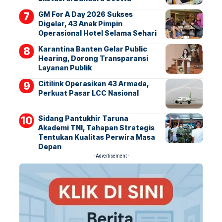
GM For A Day 2026 Sukses
Digelar, 43 Anak Pimpin
Operasional Hotel Selama Sehari
Karantina Banten Gelar Public
Hearing, Dorong Transparansi
Layanan Publik
Citilink Operasikan 43 Armada,
Perkuat Pasar LCC Nasional
Sidang Pantukhir Taruna
Akademi TNI, Tahapan Strategis
Tentukan Kualitas Perwira Masa
Depan
- Advertisement -