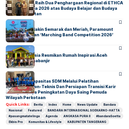
ParagonCorp Raih Dua Penghargaan Regional di ETHCA
Southeast Asia 2026 atas Budaya Belajar dan Budaya
Kebermanfaatan
BERITA
INDEX
Akhir Pekan Makin Semarak dan Meriah, Paramount
Petals Hadirkan ‘Marching Band Competition 2026’
BERITA
HOME
AirNav Indonesia Resmikan Rumah Inspirasi Aceh
Tamiang Pascabanjir
BERITA
INDEX
Penguatan Kapasitas SDM Melalui Pelatihan
Kompetensi Non-Teknis Dan Persiapan Transisi Karir
Sebagai Upaya Peningkatan Daya Saing Pemuda
Wilayah Perkotaan
Quick Links:
Berita
Index
Home
News Update
Bandara
Nasional
Featured
BANDARA INTERNASIONAL SOEKARNO-HATTA
#pasangmatatelinga
Agenda
ANGKASA PURA II
#bandaraSoetta
Ekbis Pro
Komunitas & Lifestyle
KABUPATEN TANGERANG