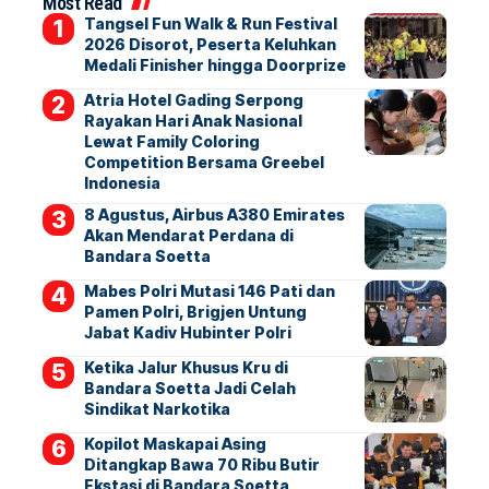
Most Read
Tangsel Fun Walk & Run Festival
2026 Disorot, Peserta Keluhkan
Medali Finisher hingga Doorprize
Atria Hotel Gading Serpong
Rayakan Hari Anak Nasional
Lewat Family Coloring
Competition Bersama Greebel
Indonesia
8 Agustus, Airbus A380 Emirates
Akan Mendarat Perdana di
Bandara Soetta
Mabes Polri Mutasi 146 Pati dan
Pamen Polri, Brigjen Untung
Jabat Kadiv Hubinter Polri
Ketika Jalur Khusus Kru di
Bandara Soetta Jadi Celah
Sindikat Narkotika
Kopilot Maskapai Asing
Ditangkap Bawa 70 Ribu Butir
Ekstasi di Bandara Soetta