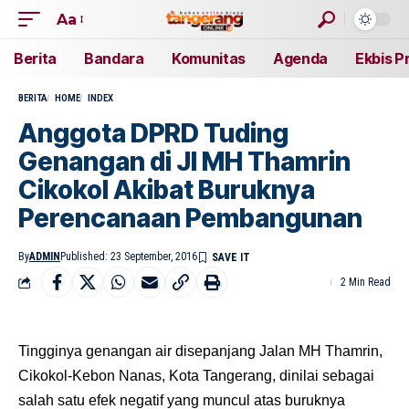
Aa
Berita
Bandara
Komunitas
Agenda
Ekbis P
BERITA
HOME
INDEX
Anggota DPRD Tuding
Genangan di Jl MH Thamrin
Cikokol Akibat Buruknya
Perencanaan Pembangunan
By
ADMIN
Published: 23 September, 2016
2 Min Read
Tingginya genangan air disepanjang Jalan MH Thamrin,
Cikokol-Kebon Nanas, Kota Tangerang, dinilai sebagai
salah satu efek negatif yang muncul atas buruknya