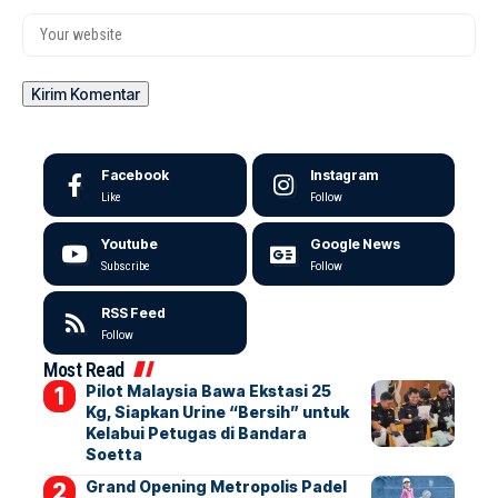
Facebook
Instagram
Like
Follow
Youtube
Google News
Subscribe
Follow
RSS Feed
Follow
Most Read
Pilot Malaysia Bawa Ekstasi 25
Kg, Siapkan Urine “Bersih” untuk
Kelabui Petugas di Bandara
Soetta
Grand Opening Metropolis Padel