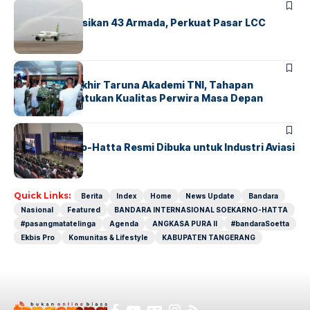
BANDARA
BERITA
Citilink Operasikan 43 Armada, Perkuat Pasar LCC
Nasional
BERITA
Sidang Pantukhir Taruna Akademi TNI, Tahapan
Strategis Tentukan Kualitas Perwira Masa Depan
BANDARA
BERITA
IALC Soekarno-Hatta Resmi Dibuka untuk Industri Aviasi
Dunia
Quick Links:
Berita
Index
Home
News Update
Bandara
Nasional
Featured
BANDARA INTERNASIONAL SOEKARNO-HATTA
#pasangmatatelinga
Agenda
ANGKASA PURA II
#bandaraSoetta
Ekbis Pro
Komunitas & Lifestyle
KABUPATEN TANGERANG