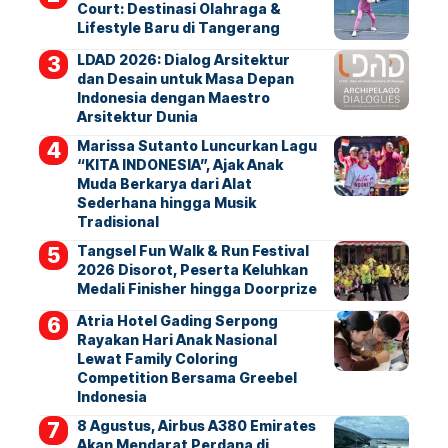
Court: Destinasi Olahraga &
Lifestyle Baru di Tangerang
LDAD 2026: Dialog Arsitektur
dan Desain untuk Masa Depan
Indonesia dengan Maestro
Arsitektur Dunia
Marissa Sutanto Luncurkan Lagu
“KITA INDONESIA”, Ajak Anak
Muda Berkarya dari Alat
Sederhana hingga Musik
Tradisional
Tangsel Fun Walk & Run Festival
2026 Disorot, Peserta Keluhkan
Medali Finisher hingga Doorprize
Atria Hotel Gading Serpong
Rayakan Hari Anak Nasional
Lewat Family Coloring
Competition Bersama Greebel
Indonesia
8 Agustus, Airbus A380 Emirates
Akan Mendarat Perdana di