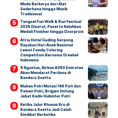
Muda Berkarya dari Alat
Sederhana hingga Musik
Tradisional
Tangsel Fun Walk & Run Festival
2026 Disorot, Peserta Keluhkan
Medali Finisher hingga Doorprize
Atria Hotel Gading Serpong
Rayakan Hari Anak Nasional
Lewat Family Coloring
Competition Bersama Greebel
Indonesia
8 Agustus, Airbus A380 Emirates
Akan Mendarat Perdana di
Bandara Soetta
Mabes Polri Mutasi 146 Pati dan
Pamen Polri, Brigjen Untung
Jabat Kadiv Hubinter Polri
Ketika Jalur Khusus Kru di
Bandara Soetta Jadi Celah
Sindikat Narkotika