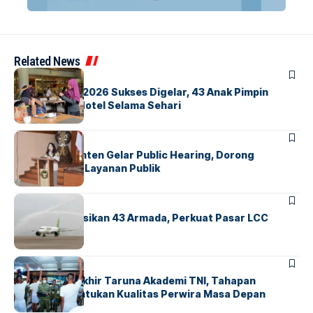
Related News
BERITA
INDEX
GM For A Day 2026 Sukses Digelar, 43 Anak Pimpin
Operasional Hotel Selama Sehari
BANDARA
BERITA
Karantina Banten Gelar Public Hearing, Dorong
Transparansi Layanan Publik
BANDARA
BERITA
Citilink Operasikan 43 Armada, Perkuat Pasar LCC
Nasional
BERITA
Sidang Pantukhir Taruna Akademi TNI, Tahapan
Strategis Tentukan Kualitas Perwira Masa Depan