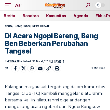
Aa
Berita
Bandara
Komunitas
Agenda
Ekbis P
BERITA
HOME
INDEX
NEWS UPDATE
Di Acara Ngopi Bareng, Bang
Ben Beberkan Perubahan
Tangsel
By
REDAKSI
Published: 31 Maret, 2017
3 Min Read
Kalangan masyarakat tergabung dalam komunitas
Tangsel Club (TC) kembali menggelar silaturahmi
bersama. Kali ini, silaturahmi digelar dengan
mengusung acara ngobrol dan ‘Ngopi Kongkow