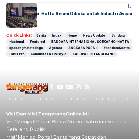
BANDARA
BERITA
IALC Soekarno-Hatta Resmi Dibuka untuk Industri Aviasi
Dunia
Quick Links:
Berita
Index
Home
News Update
Bandara
Nasional
Featured
BANDARA INTERNASIONAL SOEKARNO-HATTA
#pasangmatatelinga
Agenda
ANGKASA PURA II
#bandaraSoetta
Ekbis Pro
Komunitas & Lifestyle
KABUPATEN TANGERANG
Visi Dan Misi TangerangOnline.id:
Visi "Menjadi Portal Berita Nomor Satu dan Sebagai
Referensi Publik"
Misi "Menjadi Portal Berita Yang Cepat dan