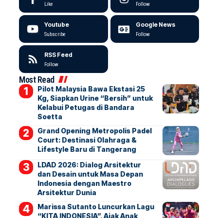
Like
Follow
Youtube
Google News
Subscribe
Follow
RSS Feed
Follow
Most Read
Pilot Malaysia Bawa Ekstasi 25
Kg, Siapkan Urine “Bersih” untuk
Kelabui Petugas di Bandara
Soetta
Grand Opening Metropolis Padel
Court: Destinasi Olahraga &
Lifestyle Baru di Tangerang
LDAD 2026: Dialog Arsitektur
dan Desain untuk Masa Depan
Indonesia dengan Maestro
Arsitektur Dunia
Marissa Sutanto Luncurkan Lagu
“KITA INDONESIA”, Ajak Anak