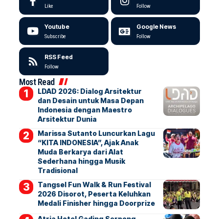
Like
Follow
Youtube
Google News
Subscribe
Follow
RSS Feed
Follow
Most Read
LDAD 2026: Dialog Arsitektur
dan Desain untuk Masa Depan
Indonesia dengan Maestro
Arsitektur Dunia
Marissa Sutanto Luncurkan Lagu
“KITA INDONESIA”, Ajak Anak
Muda Berkarya dari Alat
Sederhana hingga Musik
Tradisional
Tangsel Fun Walk & Run Festival
2026 Disorot, Peserta Keluhkan
Medali Finisher hingga Doorprize
Atria Hotel Gading Serpong