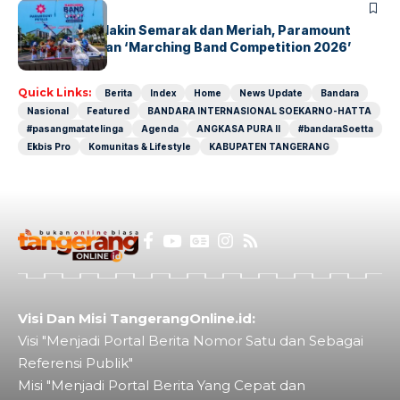
BERITA
INDEX
Akhir Pekan Makin Semarak dan Meriah, Paramount
Petals Hadirkan ‘Marching Band Competition 2026’
Quick Links:
Berita
Index
Home
News Update
Bandara
Nasional
Featured
BANDARA INTERNASIONAL SOEKARNO-HATTA
#pasangmatatelinga
Agenda
ANGKASA PURA II
#bandaraSoetta
Ekbis Pro
Komunitas & Lifestyle
KABUPATEN TANGERANG
Visi Dan Misi TangerangOnline.id:
Visi "Menjadi Portal Berita Nomor Satu dan Sebagai
Referensi Publik"
Misi "Menjadi Portal Berita Yang Cepat dan