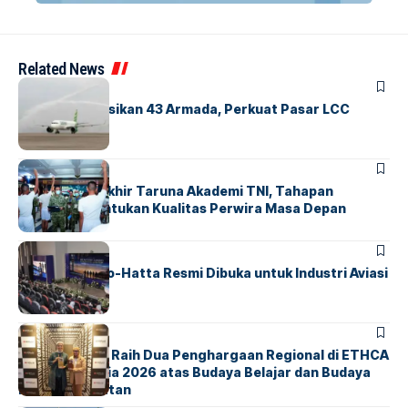
Related News
BANDARA
BERITA
Citilink Operasikan 43 Armada, Perkuat Pasar LCC
Nasional
BERITA
Sidang Pantukhir Taruna Akademi TNI, Tahapan
Strategis Tentukan Kualitas Perwira Masa Depan
BANDARA
BERITA
IALC Soekarno-Hatta Resmi Dibuka untuk Industri Aviasi
Dunia
BERITA
ParagonCorp Raih Dua Penghargaan Regional di ETHCA
Southeast Asia 2026 atas Budaya Belajar dan Budaya
Kebermanfaatan