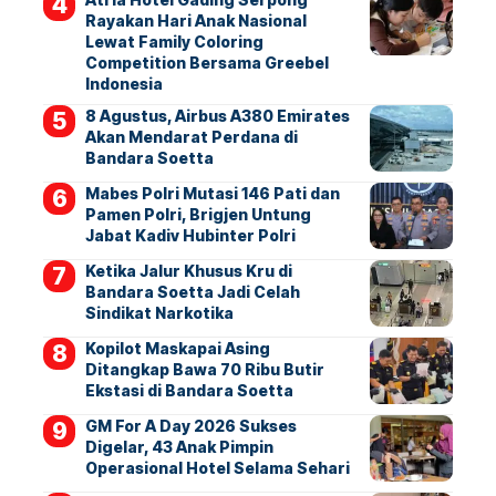
Rayakan Hari Anak Nasional
Lewat Family Coloring
Competition Bersama Greebel
Indonesia
8 Agustus, Airbus A380 Emirates
Akan Mendarat Perdana di
Bandara Soetta
Mabes Polri Mutasi 146 Pati dan
Pamen Polri, Brigjen Untung
Jabat Kadiv Hubinter Polri
Ketika Jalur Khusus Kru di
Bandara Soetta Jadi Celah
Sindikat Narkotika
Kopilot Maskapai Asing
Ditangkap Bawa 70 Ribu Butir
Ekstasi di Bandara Soetta
GM For A Day 2026 Sukses
Digelar, 43 Anak Pimpin
Operasional Hotel Selama Sehari