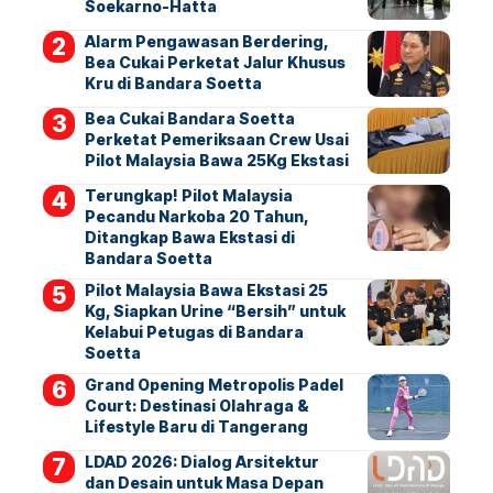
Soekarno-Hatta
Alarm Pengawasan Berdering,
Bea Cukai Perketat Jalur Khusus
Kru di Bandara Soetta
Bea Cukai Bandara Soetta
Perketat Pemeriksaan Crew Usai
Pilot Malaysia Bawa 25Kg Ekstasi
Terungkap! Pilot Malaysia
Pecandu Narkoba 20 Tahun,
Ditangkap Bawa Ekstasi di
Bandara Soetta
Pilot Malaysia Bawa Ekstasi 25
Kg, Siapkan Urine “Bersih” untuk
Kelabui Petugas di Bandara
Soetta
Grand Opening Metropolis Padel
Court: Destinasi Olahraga &
Lifestyle Baru di Tangerang
LDAD 2026: Dialog Arsitektur
dan Desain untuk Masa Depan