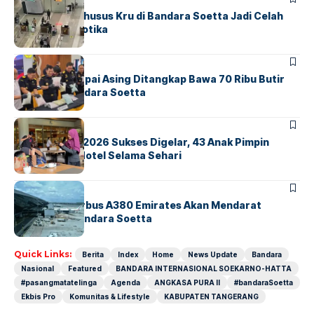
Ketika Jalur Khusus Kru di Bandara Soetta Jadi Celah
Sindikat Narkotika
BANDARA
BERITA
Kopilot Maskapai Asing Ditangkap Bawa 70 Ribu Butir
Ekstasi di Bandara Soetta
BERITA
INDEX
GM For A Day 2026 Sukses Digelar, 43 Anak Pimpin
Operasional Hotel Selama Sehari
BANDARA
BERITA
8 Agustus, Airbus A380 Emirates Akan Mendarat
Perdana di Bandara Soetta
Quick Links:
Berita
Index
Home
News Update
Bandara
Nasional
Featured
BANDARA INTERNASIONAL SOEKARNO-HATTA
#pasangmatatelinga
Agenda
ANGKASA PURA II
#bandaraSoetta
Ekbis Pro
Komunitas & Lifestyle
KABUPATEN TANGERANG