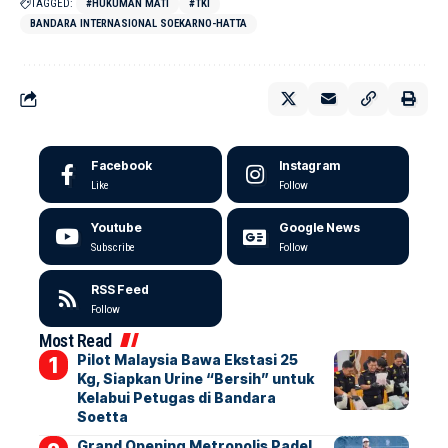
TAGGED:
#HUKUMAN MATI
#TKI
BANDARA INTERNASIONAL SOEKARNO-HATTA
Facebook
Instagram
Like
Follow
Youtube
Google News
Subscribe
Follow
RSS Feed
Follow
Most Read
Pilot Malaysia Bawa Ekstasi 25
Kg, Siapkan Urine “Bersih” untuk
Kelabui Petugas di Bandara
Soetta
Grand Opening Metropolis Padel