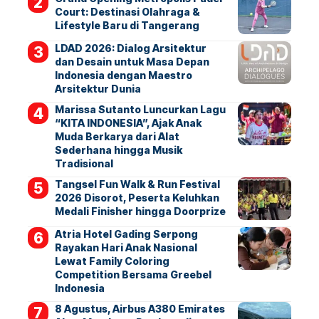
Court: Destinasi Olahraga &
Lifestyle Baru di Tangerang
LDAD 2026: Dialog Arsitektur
dan Desain untuk Masa Depan
Indonesia dengan Maestro
Arsitektur Dunia
Marissa Sutanto Luncurkan Lagu
“KITA INDONESIA”, Ajak Anak
Muda Berkarya dari Alat
Sederhana hingga Musik
Tradisional
Tangsel Fun Walk & Run Festival
2026 Disorot, Peserta Keluhkan
Medali Finisher hingga Doorprize
Atria Hotel Gading Serpong
Rayakan Hari Anak Nasional
Lewat Family Coloring
Competition Bersama Greebel
Indonesia
8 Agustus, Airbus A380 Emirates