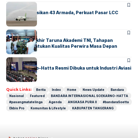
BANDARA
BERITA
Citilink Operasikan 43 Armada, Perkuat Pasar LCC
Nasional
BERITA
Sidang Pantukhir Taruna Akademi TNI, Tahapan
Strategis Tentukan Kualitas Perwira Masa Depan
BANDARA
BERITA
IALC Soekarno-Hatta Resmi Dibuka untuk Industri Aviasi
Dunia
Quick Links:
Berita
Index
Home
News Update
Bandara
Nasional
Featured
BANDARA INTERNASIONAL SOEKARNO-HATTA
#pasangmatatelinga
Agenda
ANGKASA PURA II
#bandaraSoetta
Ekbis Pro
Komunitas & Lifestyle
KABUPATEN TANGERANG