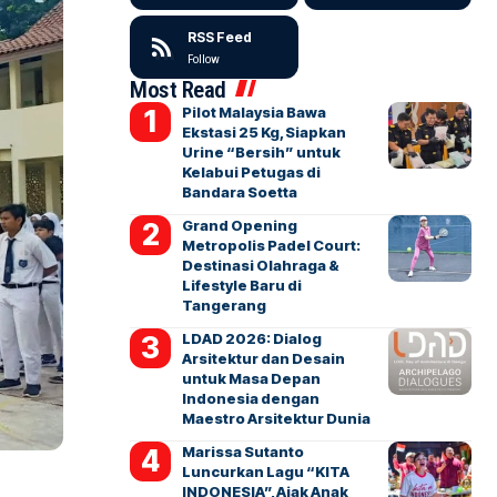
RSS Feed
Follow
Most Read
Pilot Malaysia Bawa
Ekstasi 25 Kg, Siapkan
Urine “Bersih” untuk
Kelabui Petugas di
Bandara Soetta
Grand Opening
Metropolis Padel Court:
Destinasi Olahraga &
Lifestyle Baru di
Tangerang
LDAD 2026: Dialog
Arsitektur dan Desain
untuk Masa Depan
Indonesia dengan
Maestro Arsitektur Dunia
Marissa Sutanto
Luncurkan Lagu “KITA
INDONESIA”, Ajak Anak