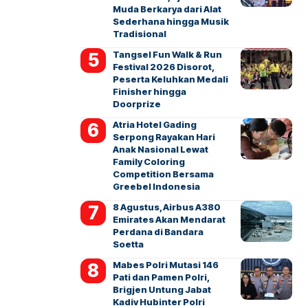
Muda Berkarya dari Alat
Sederhana hingga Musik
Tradisional
Tangsel Fun Walk & Run
Festival 2026 Disorot,
Peserta Keluhkan Medali
Finisher hingga
Doorprize
Atria Hotel Gading
Serpong Rayakan Hari
Anak Nasional Lewat
Family Coloring
Competition Bersama
Greebel Indonesia
8 Agustus, Airbus A380
Emirates Akan Mendarat
Perdana di Bandara
Soetta
Mabes Polri Mutasi 146
Pati dan Pamen Polri,
Brigjen Untung Jabat
Kadiv Hubinter Polri