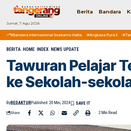
Berita
Bandara
K
Jumat, 7 Agu 2026
#Bandara Internasional Soekarno Hatta
#Angkasa Pura II
#Ta
BERITA
HOME
INDEX
NEWS UPDATE
Tawuran Pelajar Te
ke Sekolah-sekol
By
REDAKTUR
Published: 20 Mei, 2024
2 Min Read
Share