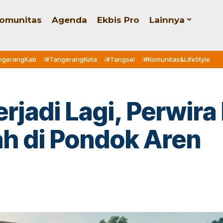
omunitas
Agenda
Ekbis Pro
Lainnya
ngerangKab
#TangerangKota
#Tangsel
#Komunitas&LifeStyle
rjadi Lagi, Perwira 
ah di Pondok Aren