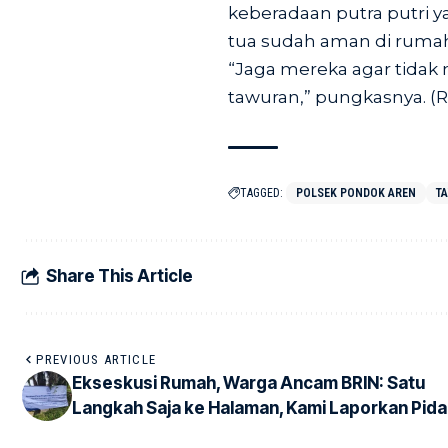
keberadaan putra putri 
tua sudah aman di ruma
“Jaga mereka agar tidak
tawuran,” pungkasnya. (
TAGGED:
POLSEK PONDOK AREN
T
Share This Article
PREVIOUS ARTICLE
Ekseskusi Rumah, Warga Ancam BRIN: Satu
Langkah Saja ke Halaman, Kami Laporkan Pid