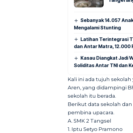
Sebanyak 14.057 Anak
Mengalami Stunting
Latihan Terintegrasi T
dan Antar Matra, 12.000 P
Kasau Diangkat Jadi W
Soliditas Antar TNI dan 
Kali ini ada tujuh sekola
Aren, yang didampingi 
sekolah itu berada.
Berikut data sekolah dan
pembina upacara.
A. SMK 2 Tangsel
1. Iptu Setyo Pramono