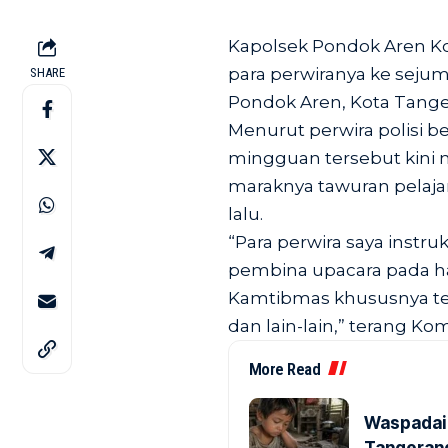
Kapolsek Pondok Aren 
para perwiranya ke seju
SHARE
Pondok Aren, Kota Tanger
Menurut perwira polisi be
mingguan tersebut kini 
maraknya tawuran pelaja
lalu.
“Para perwira saya instr
pembina upacara pada h
Kamtibmas khususnya ter
dan lain-lain,” terang K
More Read
Waspadai 
Tangerang