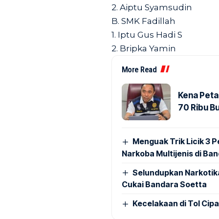
2. Aiptu Syamsudin
B. SMK Fadillah
1. Iptu Gus Hadi S
2. Bripka Yamin
More Read
Kena Peta
70 Ribu B
Menguak Trik Licik 3
Narkoba Multijenis di Ba
Selundupkan Narkotik
Cukai Bandara Soetta
Kecelakaan di Tol Cip