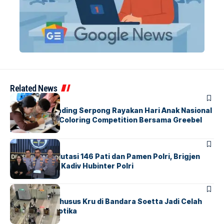
Related News
BERITA
INDEX
Atria Hotel Gading Serpong Rayakan Hari Anak Nasional
Lewat Family Coloring Competition Bersama Greebel
Indonesia
BERITA
Mabes Polri Mutasi 146 Pati dan Pamen Polri, Brigjen
Untung Jabat Kadiv Hubinter Polri
BANDARA
BERITA
Ketika Jalur Khusus Kru di Bandara Soetta Jadi Celah
Sindikat Narkotika