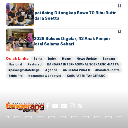
BANDARA
BERITA
Kopilot Maskapai Asing Ditangkap Bawa 70 Ribu Butir
Ekstasi di Bandara Soetta
BERITA
INDEX
GM For A Day 2026 Sukses Digelar, 43 Anak Pimpin
Operasional Hotel Selama Sehari
Quick Links:
Berita
Index
Home
News Update
Bandara
Nasional
Featured
BANDARA INTERNASIONAL SOEKARNO-HATTA
#pasangmatatelinga
Agenda
ANGKASA PURA II
#bandaraSoetta
Ekbis Pro
Komunitas & Lifestyle
KABUPATEN TANGERANG