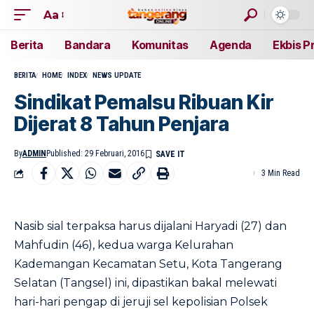
Aa
Berita
Bandara
Komunitas
Agenda
Ekbis P
BERITA
HOME
INDEX
NEWS UPDATE
Sindikat Pemalsu Ribuan Kir
Dijerat 8 Tahun Penjara
By
ADMIN
Published: 29 Februari, 2016
3 Min Read
Nasib sial terpaksa harus dijalani Haryadi (27) dan
Mahfudin (46), kedua warga Kelurahan
Kademangan Kecamatan Setu, Kota Tangerang
Selatan (Tangsel) ini, dipastikan bakal melewati
hari-hari pengap di jeruji sel kepolisian Polsek