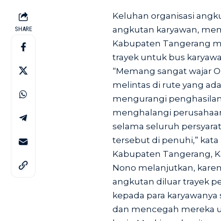
Keluhan organisasi angku
angkutan karyawan, mem
SHARE
Kabupaten Tangerang me
trayek untuk bus karyawa
“Memang sangat wajar O
melintas di rute yang ad
mengurangi penghasilan 
menghalangi perusahaan
selama seluruh persyara
tersebut di penuhi,” ka
Kabupaten Tangerang, Kam
Nono melanjutkan, kare
angkutan diluar trayek p
kepada para karyawanya
dan mencegah mereka un