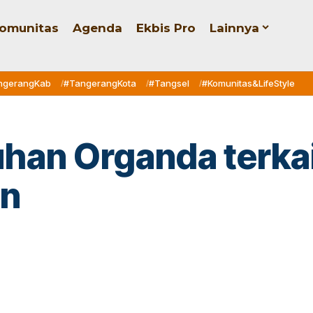
omunitas
Agenda
Ekbis Pro
Lainnya
ngerangKab
#TangerangKota
#Tangsel
#Komunitas&LifeStyle
uhan Organda terka
an