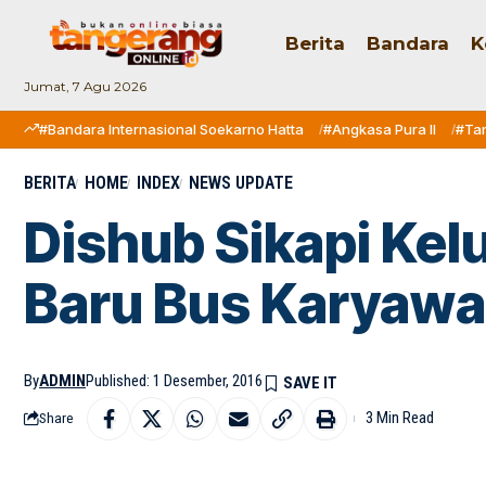
Berita
Bandara
K
Jumat, 7 Agu 2026
#Bandara Internasional Soekarno Hatta
#Angkasa Pura II
#Ta
BERITA
HOME
INDEX
NEWS UPDATE
Dishub Sikapi Kel
Baru Bus Karyaw
By
ADMIN
Published: 1 Desember, 2016
3 Min Read
Share