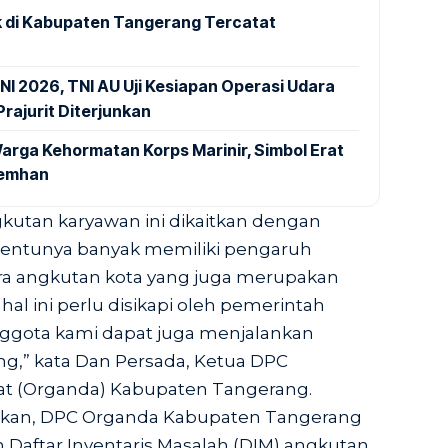
 di Kabupaten Tangerang Tercatat
NI 2026, TNI AU Uji Kesiapan Operasi Udara
rajurit Diterjunkan
arga Kehormatan Korps Marinir, Simbol Erat
Kemhan
gkutan karyawan ini dikaitkan dengan
entunya banyak memiliki pengaruh
a angkutan kota yang juga merupakan
hal ini perlu disikapi oleh pemerintah
nggota kami dapat juga menjalankan
ng,” kata Dan Persada, Ketua DPC
at (Organda) Kabupaten Tangerang.
an, DPC Organda Kabupaten Tangerang
Daftar Inventaris Masalah (DIM) angkutan