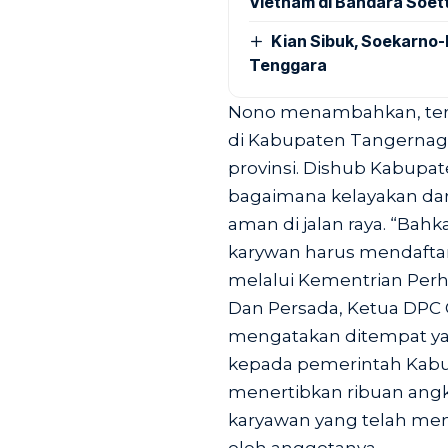
Vietnam di Bandara Soet
Kian Sibuk, Soekarno-
Tenggara
Nono menambahkan, terka
di Kabupaten Tangerna
provinsi. Dishub Kabup
bagaimana kelayakan dari
aman di jalan raya. “Bah
karywan harus mendafta
melalui Kementrian Perh
Dan Persada, Ketua DPC
mengatakan ditempat y
kepada pemerintah Kabu
menertibkan ribuan angk
karyawan yang telah mema