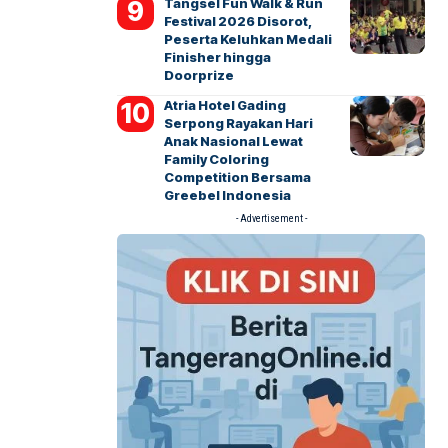
Tangsel Fun Walk & Run
Festival 2026 Disorot,
Peserta Keluhkan Medali
Finisher hingga
Doorprize
Atria Hotel Gading
Serpong Rayakan Hari
Anak Nasional Lewat
Family Coloring
Competition Bersama
Greebel Indonesia
- Advertisement -