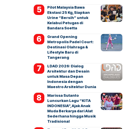
Pilot Malaysia Bawa
Ekstasi 25 Kg, Siapkan
Urine “Bersih” untuk
Kelabui Petugas di
Bandara Soetta
Grand Opening
Metropolis Padel Court:
Destinasi Olahraga &
Lifestyle Baru di
Tangerang
LDAD 2026: Dialog
Arsitektur dan Desain
untuk Masa Depan
Indonesia dengan
Maestro Arsitektur Dunia
Marissa Sutanto
Luncurkan Lagu “KITA
INDONESIA”, Ajak Anak
Muda Berkarya dari Alat
Sederhana hingga Musik
Tradisional