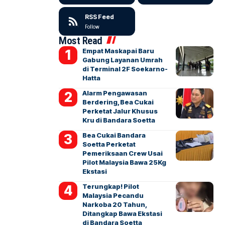
RSS Feed
Follow
Most Read
Empat Maskapai Baru
Gabung Layanan Umrah
di Terminal 2F Soekarno-
Hatta
Alarm Pengawasan
Berdering, Bea Cukai
Perketat Jalur Khusus
Kru di Bandara Soetta
Bea Cukai Bandara
Soetta Perketat
Pemeriksaan Crew Usai
Pilot Malaysia Bawa 25Kg
Ekstasi
Terungkap! Pilot
Malaysia Pecandu
Narkoba 20 Tahun,
Ditangkap Bawa Ekstasi
di Bandara Soetta