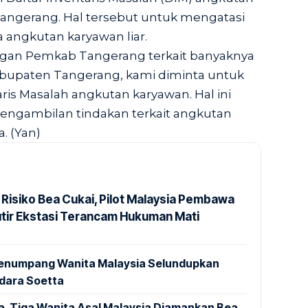
angerang. Hal tersebut untuk mengatasi
angkutan karyawan liar.
ngan Pemkab Tangerang terkait banyaknya
abupaten Tangerang, kami diminta untuk
is Masalah angkutan karyawan. Hal ini
pengambilan tindakan terkait angkutan
. (Yan)
 Risiko Bea Cukai, Pilot Malaysia Pembawa
utir Ekstasi Terancam Hukuman Mati
 Penumpang Wanita Malaysia Selundupkan
ndara Soetta
a, Tiga Wanita Asal Malaysia Diamankan Bea