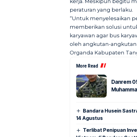
kerja. Meskipun begitu 
peraturan yang berlaku.
“Untuk menyelesaikan pe
memberikan solusi untuk 
karyawan agar bus karyaw
oleh angkutan-angkutan
Organda Kabupaten Tang
More Read
Danrem 05
Muhammad 
Bandara Husein Sastr
14 Agustus
Terlibat Penipuan Inve