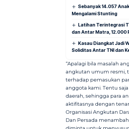
Sebanyak 14.057 Anak
Mengalami Stunting
Latihan Terintegrasi T
dan Antar Matra, 12.000 P
Kasau Diangkat Jadi W
Soliditas Antar TNI dan 
“Apalagi bila masalah an
angkutan umum resmi, t
terhadap pemasukan par
anggota kami. Tentu saja 
daerah, sehingga para a
aktifitasnya dengan tena
Organisasi Angkutan Dar
Dan Persada menambahk
diminta untuk menyusun 