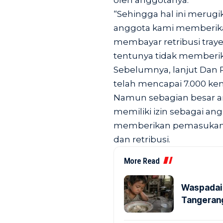
oleh anggotanya.
“Sehingga hal ini merugi
anggota kami memberika
membayar retribusi tray
tentunya tidak memberika
Sebelumnya, lanjut Dan 
telah mencapai 7.000 ken
Namun sebagian besar a
memiliki izin sebagai an
memberikan pemasukan k
dan retribusi.
More Read
Waspadai 
Tangerang