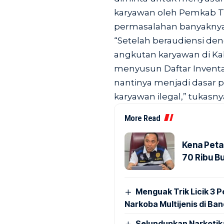
karyawan oleh Pemkab T
permasalahan banyaknya 
“Setelah beraudiensi de
angkutan karyawan di K
menyusun Daftar Inventar
nantinya menjadi dasar 
karyawan ilegal,” tukasnya
More Read
Kena Peta
70 Ribu B
Menguak Trik Licik 3
Narkoba Multijenis di Ba
Selundupkan Narkotik