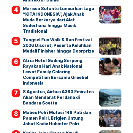
Marissa Sutanto Luncurkan Lagu
“KITA INDONESIA”, Ajak Anak
Muda Berkarya dari Alat
Sederhana hingga Musik
Tradisional
Tangsel Fun Walk & Run Festival
2026 Disorot, Peserta Keluhkan
Medali Finisher hingga Doorprize
Atria Hotel Gading Serpong
Rayakan Hari Anak Nasional
Lewat Family Coloring
Competition Bersama Greebel
Indonesia
8 Agustus, Airbus A380 Emirates
Akan Mendarat Perdana di
Bandara Soetta
Mabes Polri Mutasi 146 Pati dan
Pamen Polri, Brigjen Untung
Jabat Kadiv Hubinter Polri