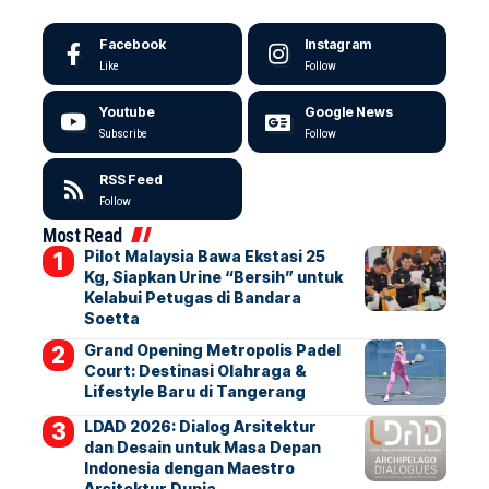
Facebook
Instagram
Like
Follow
Youtube
Google News
Subscribe
Follow
RSS Feed
Follow
Most Read
Pilot Malaysia Bawa Ekstasi 25
Kg, Siapkan Urine “Bersih” untuk
Kelabui Petugas di Bandara
Soetta
Grand Opening Metropolis Padel
Court: Destinasi Olahraga &
Lifestyle Baru di Tangerang
LDAD 2026: Dialog Arsitektur
dan Desain untuk Masa Depan
Indonesia dengan Maestro
Arsitektur Dunia