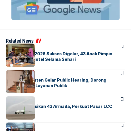
Related News
BERITA
INDEX
GM For A Day 2026 Sukses Digelar, 43 Anak Pimpin
Operasional Hotel Selama Sehari
BANDARA
BERITA
Karantina Banten Gelar Public Hearing, Dorong
Transparansi Layanan Publik
BANDARA
BERITA
Citilink Operasikan 43 Armada, Perkuat Pasar LCC
Nasional
BERITA