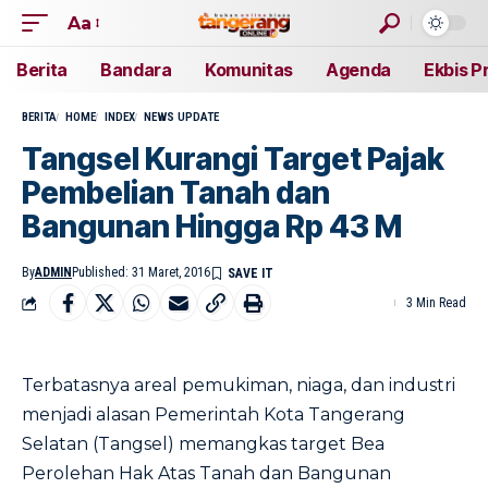
Aa
Berita
Bandara
Komunitas
Agenda
Ekbis P
BERITA
HOME
INDEX
NEWS UPDATE
Tangsel Kurangi Target Pajak
Pembelian Tanah dan
Bangunan Hingga Rp 43 M
By
ADMIN
Published: 31 Maret, 2016
3 Min Read
Terbatasnya areal pemukiman, niaga, dan industri
menjadi alasan Pemerintah Kota Tangerang
Selatan (Tangsel) memangkas target Bea
Perolehan Hak Atas Tanah dan Bangunan