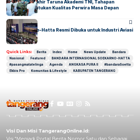
Sidang Pantukhir Taruna Akademi TNI, Tahapan
Strategis Tentukan Kualitas Perwira Masa Depan
BANDARA
BERITA
IALC Soekarno-Hatta Resmi Dibuka untuk Industri Aviasi
Dunia
Quick Links:
Berita
Index
Home
News Update
Bandara
Nasional
Featured
BANDARA INTERNASIONAL SOEKARNO-HATTA
#pasangmatatelinga
Agenda
ANGKASA PURA II
#bandaraSoetta
Ekbis Pro
Komunitas & Lifestyle
KABUPATEN TANGERANG
Visi Dan Misi TangerangOnline.id:
Visi "Menjadi Portal Berita Nomor Satu dan Sebagai